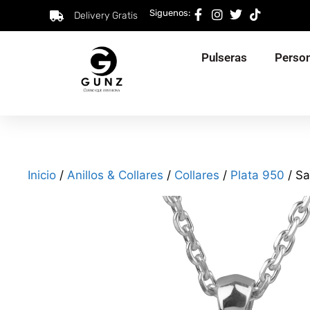
Siguenos:
Delivery Gratis
Pulseras
Person
Inicio
/
Anillos & Collares
/
Collares
/
Plata 950
/ Sa