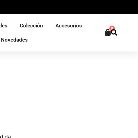
les
Colección
Accesorios
0
Novedades
o
edida