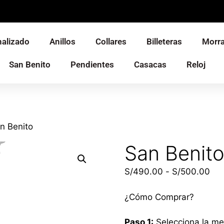
alizado
Anillos
Collares
Billeteras
Morra
San Benito
Pendientes
Casacas
Reloj
n Benito
San Benit
S/
490.00
-
S/
500.00
¿Cómo Comprar?
Paso 1:
Selecciona la m