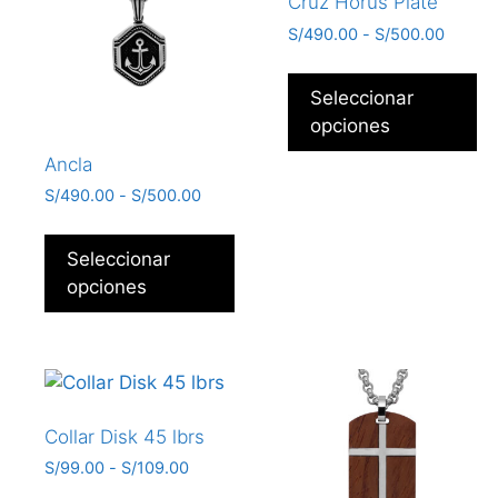
Cruz Horus Plate
S/
490.00
-
S/
500.00
Seleccionar
opciones
Ancla
S/
490.00
-
S/
500.00
Seleccionar
opciones
Collar Disk 45 lbrs
S/
99.00
-
S/
109.00