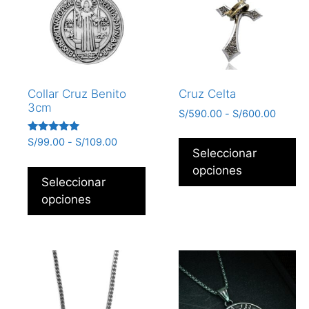
Collar Cruz Benito
Cruz Celta
3cm
S/
590.00
-
S/
600.00
Valorado
S/
99.00
-
S/
109.00
con
Seleccionar
5.00
opciones
de 5
Seleccionar
opciones