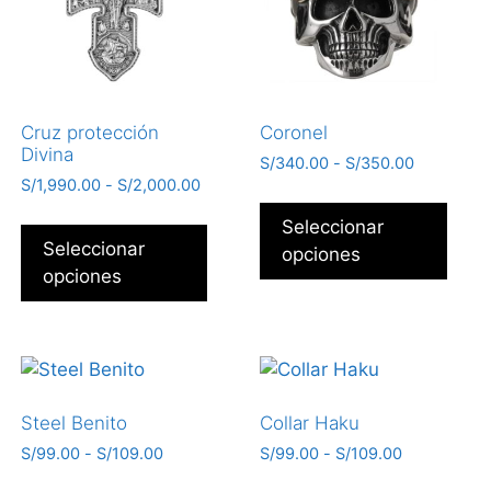
Cruz protección
Coronel
Divina
S/
340.00
-
S/
350.00
S/
1,990.00
-
S/
2,000.00
Seleccionar
Seleccionar
opciones
opciones
Steel Benito
Collar Haku
S/
99.00
-
S/
109.00
S/
99.00
-
S/
109.00