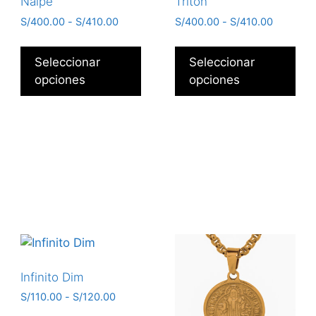
Naipe
Tritón
S/
400.00
-
S/
410.00
S/
400.00
-
S/
410.00
Seleccionar
Seleccionar
opciones
opciones
Infinito Dim
S/
110.00
-
S/
120.00