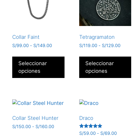
Collar Faint
Tetragramaton
S/
99.00
-
S/
149.00
S/
119.00
-
S/
129.00
Seleccionar
Seleccionar
opciones
opciones
Collar Steel Hunter
Draco
S/
150.00
-
S/
160.00
Valorado
S/
59.00
-
S/
69.00
con