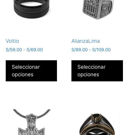
Voltio
AlianzaLima
S/
59.00
-
S/
69.00
S/
99.00
-
S/
109.00
Seleccionar
Seleccionar
opciones
opciones