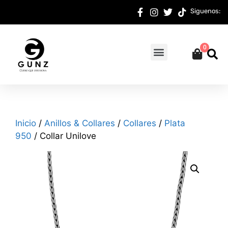
Siguenos:
0
Inicio
/
Anillos & Collares
/
Collares
/
Plata
950
/ Collar Unilove