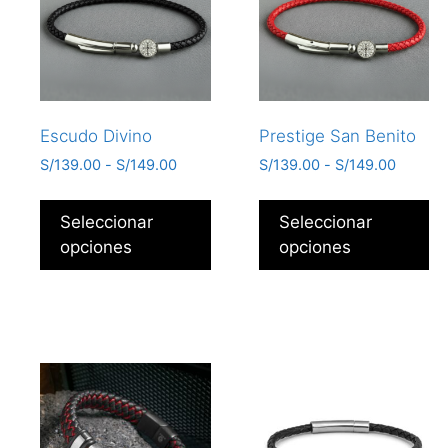
Escudo Divino
Prestige San Benito
S/
139.00
-
S/
149.00
S/
139.00
-
S/
149.00
Seleccionar
Seleccionar
opciones
opciones