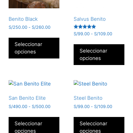
Benito Black
Salvus Benito
S/
250.00
-
S/
260.00
Valorado
S/
99.00
-
S/
109.00
con
5.00
Seleccionar
de 5
Seleccionar
opciones
opciones
San Benito Elite
Steel Benito
S/
490.00
-
S/
500.00
S/
99.00
-
S/
109.00
Seleccionar
Seleccionar
opciones
opciones