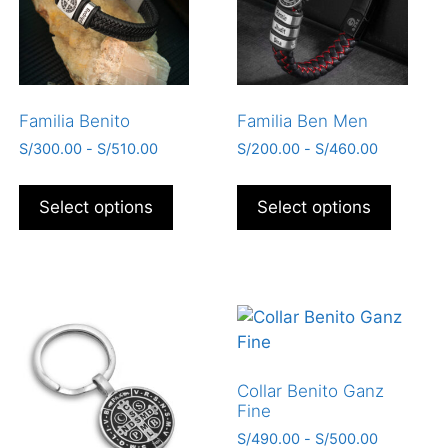
Familia Benito
Familia Ben Men
S/
300.00
-
S/
510.00
S/
200.00
-
S/
460.00
Select options
Select options
Collar Benito Ganz
Fine
S/
490.00
-
S/
500.00