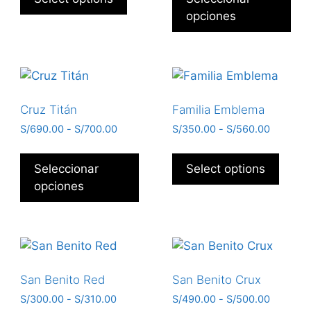
opciones
Cruz Titán
Familia Emblema
S/
690.00
-
S/
700.00
S/
350.00
-
S/
560.00
Seleccionar
Select options
opciones
San Benito Red
San Benito Crux
S/
300.00
-
S/
310.00
S/
490.00
-
S/
500.00