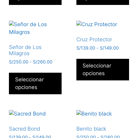
Cruz Protector
Señor de Los
S/
139.00
-
S/
149.00
Milagros
S/
250.00
-
S/
260.00
Seleccionar
opciones
Seleccionar
opciones
Sacred Bond
Benito black
S/
139.00
-
S/
149.00
S/
250.00
-
S/
260.00