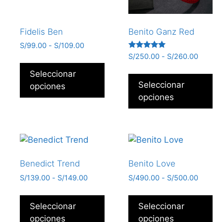
Fidelis Ben
Benito Ganz Red
S/
99.00
-
S/
109.00
Valorado
S/
250.00
-
S/
260.00
con
5.00
Seleccionar
de 5
Seleccionar
opciones
opciones
Benedict Trend
Benito Love
S/
139.00
-
S/
149.00
S/
490.00
-
S/
500.00
Seleccionar
Seleccionar
opciones
opciones