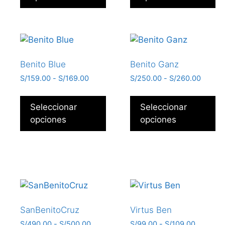
Benito Blue
Benito Ganz
S/
159.00
-
S/
169.00
S/
250.00
-
S/
260.00
Seleccionar
Seleccionar
opciones
opciones
SanBenitoCruz
Virtus Ben
S/
490.00
-
S/
500.00
S/
99.00
-
S/
109.00