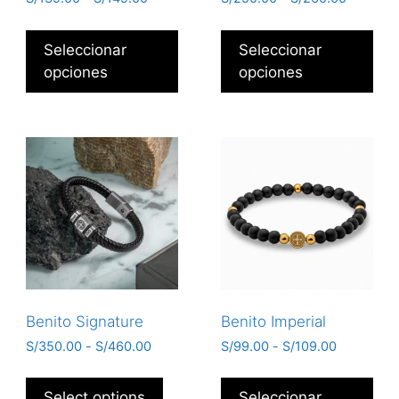
Seleccionar
Seleccionar
opciones
opciones
Benito Signature
Benito Imperial
S/
350.00
-
S/
460.00
S/
99.00
-
S/
109.00
Select options
Seleccionar