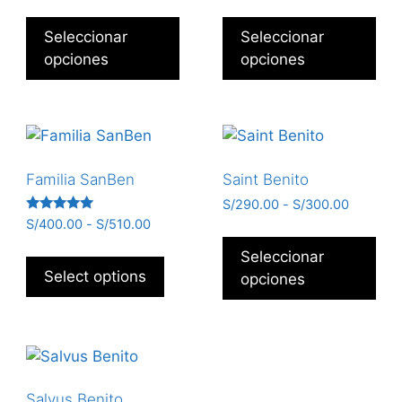
Seleccionar
Seleccionar
opciones
opciones
Familia SanBen
Saint Benito
S/
290.00
-
S/
300.00
Valorado
S/
400.00
-
S/
510.00
con
5.00
Seleccionar
de 5
Select options
opciones
Salvus Benito