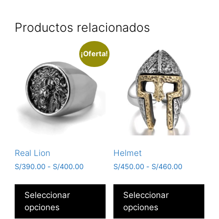
Productos relacionados
¡Oferta!
Real Lion
Helmet
S/
390.00
-
S/
400.00
S/
450.00
-
S/
460.00
Seleccionar
Seleccionar
opciones
opciones