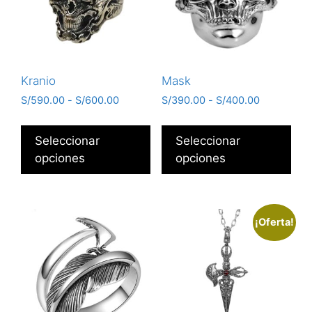
Kranio
Mask
S/
590.00
-
S/
600.00
S/
390.00
-
S/
400.00
Seleccionar
Seleccionar
opciones
opciones
¡Oferta!