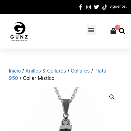
Siguenos:
0
Inicio
/
Anillos & Collares
/
Collares
/
Plata
950
/ Collar Místico