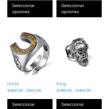
Seleccionar
Seleccionar
opciones
opciones
Horse
Kong
S/
400.00
-
S/
410.00
S/
390.00
-
S/
400.00
Seleccionar
Seleccionar