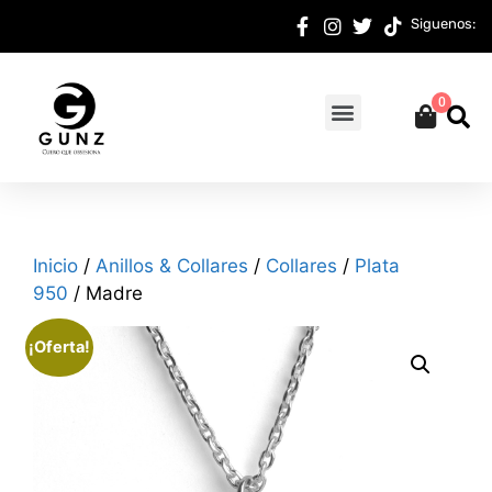
Siguenos:
0
Inicio
/
Anillos & Collares
/
Collares
/
Plata
950
/ Madre
¡Oferta!