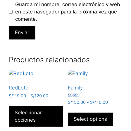
Guarda mi nombre, correo electrónico y web
en este navegador para la próxima vez que
comente.
Productos relacionados
RedLoto
Family
S/
119.00
-
S/
129.00
Valorado
S/
150.00
-
S/
410.00
con
5.00
Seleccionar
de 5
Select options
opciones