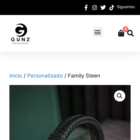
Siguenos:
0
Inicio
/
Personalizado
/ Family Steen