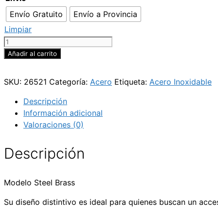
Envío Gratuito
Envío a Provincia
Limpiar
Steel
Brass
Añadir al carrito
cantidad
SKU:
26521
Categoría:
Acero
Etiqueta:
Acero Inoxidable
Descripción
Información adicional
Valoraciones (0)
Descripción
Modelo Steel Brass
Su diseño distintivo es ideal para quienes buscan un acce