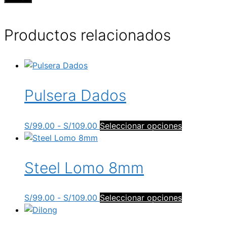
Productos relacionados
Pulsera Dados
Rango
Este
S/
99.00
-
S/
109.00
Seleccionar opciones
de
producto
precios:
tiene
desde
múltiples
Steel Lomo 8mm
S/99.00
variantes.
hasta
Las
Rango
Este
S/
99.00
-
S/
109.00
Seleccionar opciones
S/109.00
opciones
de
producto
se
precios:
tiene
pueden