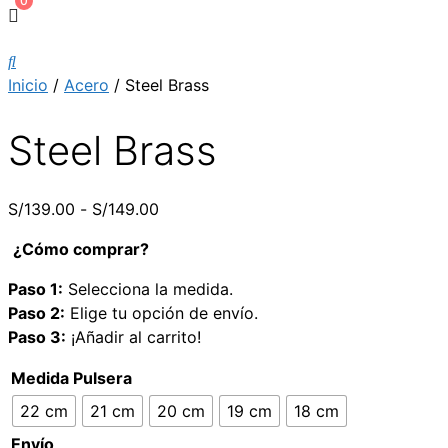
0
Inicio
/
Acero
/ Steel Brass
Steel Brass
Rango
S/
139.00
-
S/
149.00
de
¿Cómo comprar?
precios:
desde
Paso 1:
Selecciona la medida.
S/139.00
Paso 2:
Elige tu opción de envío.
hasta
Paso 3:
¡Añadir al carrito!
S/149.00
Medida Pulsera
22 cm
21 cm
20 cm
19 cm
18 cm
Envío