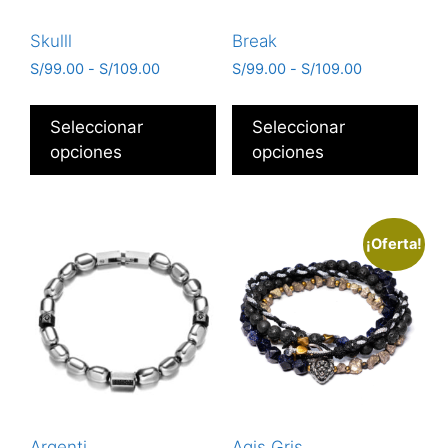
Skulll
Break
S/
99.00
-
S/
109.00
S/
99.00
-
S/
109.00
Seleccionar
Seleccionar
opciones
opciones
¡Oferta!
Argenti
Agis Gris