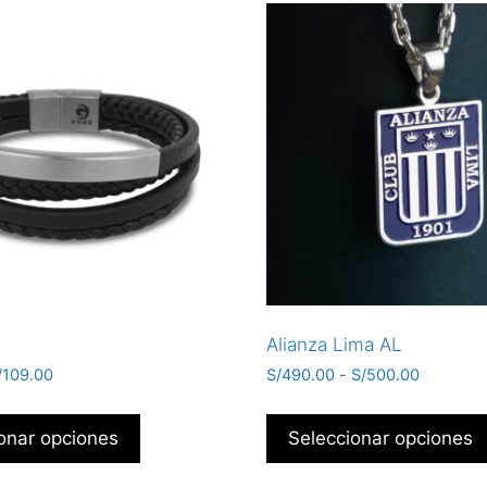
Alianza Lima AL
/
109.00
S/
490.00
-
S/
500.00
onar opciones
Seleccionar opciones