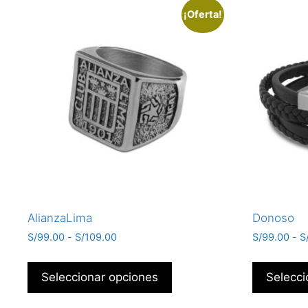
¡Oferta!
AlianzaLima
Donoso
S/
99.00
-
S/
109.00
S/
99.00
-
S
Seleccionar opciones
Selecci