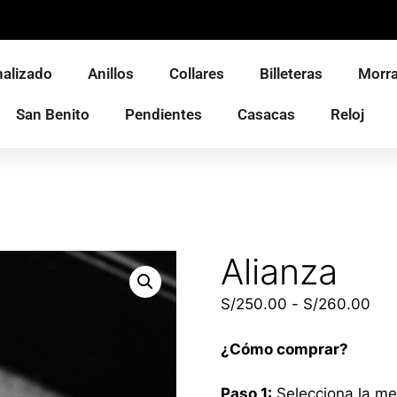
alizado
Anillos
Collares
Billeteras
Morra
San Benito
Pendientes
Casacas
Reloj
Alianza
S/
250.00
-
S/
260.00
¿Cómo comprar?
Paso 1:
Selecciona la me