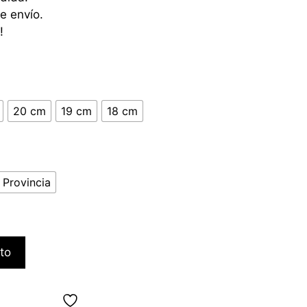
e envío.
!
20 cm
19 cm
18 cm
 Provincia
ito