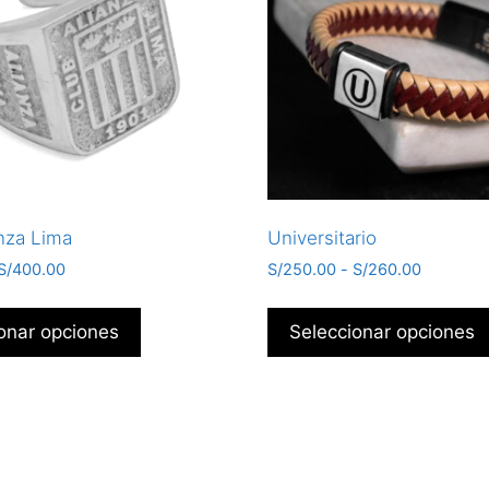
anza Lima
Universitario
S/
400.00
S/
250.00
-
S/
260.00
onar opciones
Seleccionar opciones