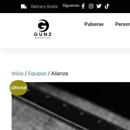
Siguenos:
Delivery Gratis
Pulseras
Person
Inicio
/
Equipos
/ Alianza
¡Oferta!