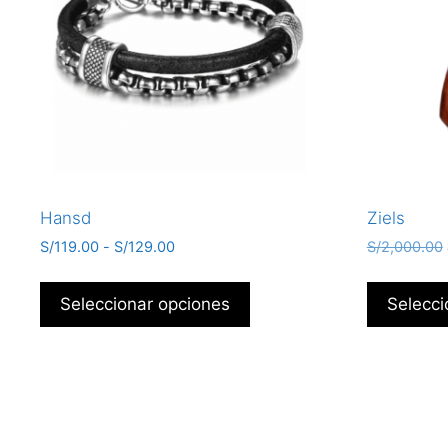
Hansd
Ziels
S/
119.00
-
S/
129.00
S/
2,000.00
Seleccionar opciones
Selecci