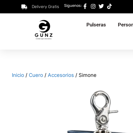
Siguenos:
Delivery Gratis
Pulseras
Person
Inicio
/
Cuero
/
Accesorios
/ Simone