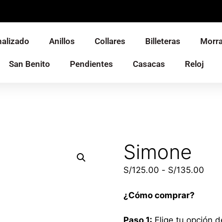
alizado
Anillos
Collares
Billeteras
Morra
San Benito
Pendientes
Casacas
Reloj
Simone
S/
125.00
-
S/
135.00
¿Cómo comprar?
Paso 1:
Elige tu opción d