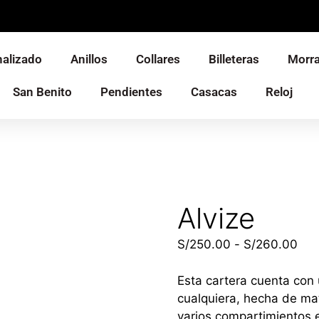
alizado
Anillos
Collares
Billeteras
Morra
San Benito
Pendientes
Casacas
Reloj
Alvize
S/
250.00
-
S/
260.00
Esta cartera cuenta con
cualquiera, hecha de mat
varios compartimientos e