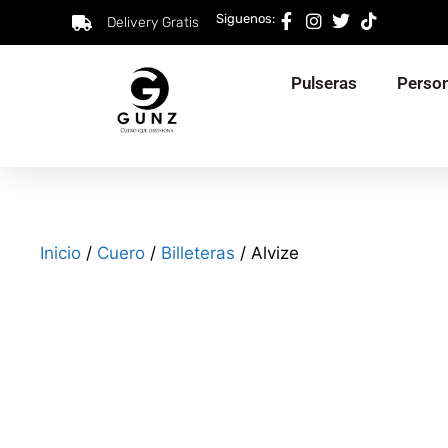
Siguenos:
Delivery Gratis
Pulseras
Person
Inicio
/
Cuero
/
Billeteras
/ Alvize